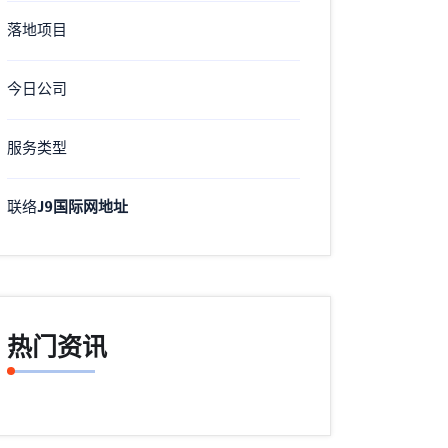
落地项目
今日公司
服务类型
联络
J9国际网地址
热门资讯